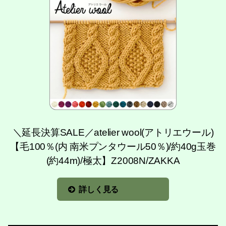
＼延長決算SALE／atelier wool(アトリエウール)
【毛100％(内 南米プンタウール50％)/約40g玉巻
(約44m)/極太】Z2008N/ZAKKA
詳しく見る