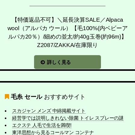
【特価返品不可】＼延長決算SALE／Alpaca
wool（アルパカ ウール）【毛100%(内ベビーア
ルパカ20％）/細めの並太/約40g玉巻(約96m)】
Z2087/ZAKKA/在庫限り
詳しく見る
毛糸 セール
おすすめサイト
スカジャン メンズ 中綿掲載サイト
経営学では説明しきれない除菌 トイレ スプレーの謎
エクステ 人毛で生活を満喫!
東洋思想から見るコールマン コンテナ