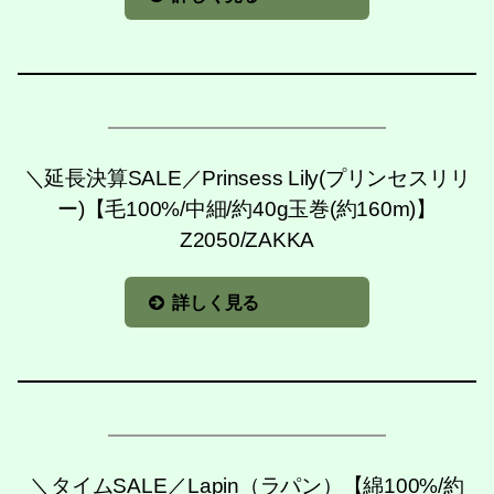
＼延長決算SALE／Prinsess Lily(プリンセスリリ
ー)【毛100%/中細/約40g玉巻(約160m)】
Z2050/ZAKKA
詳しく見る
＼タイムSALE／Lapin（ラパン）【綿100%/約