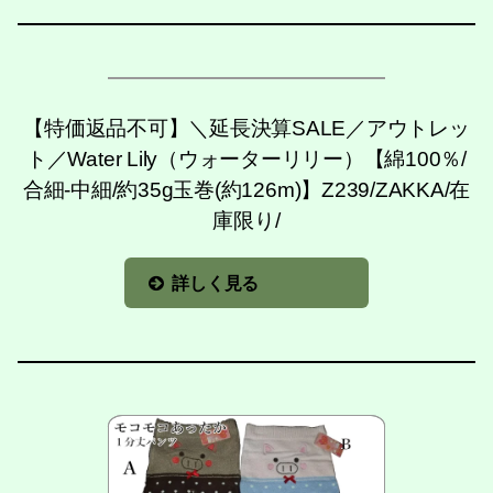
【特価返品不可】＼延長決算SALE／アウトレッ
ト／Water Lily（ウォーターリリー）【綿100％/
合細-中細/約35g玉巻(約126m)】Z239/ZAKKA/在
庫限り/
詳しく見る