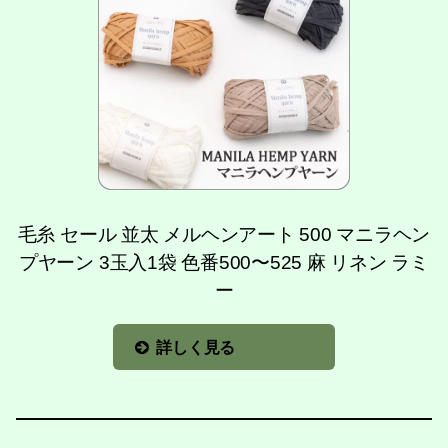
毛糸 セール 並太 メルヘンアート 500 マニラヘン
プヤーン 3玉入1袋 色番500〜525 麻 リネン ラミ
ー
詳しく見る