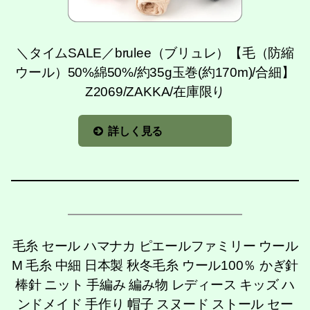
＼タイムSALE／brulee（ブリュレ）【毛（防縮
ウール）50%綿50%/約35g玉巻(約170m)/合細】
Z2069/ZAKKA/在庫限り
詳しく見る
毛糸 セール ハマナカ ピエールファミリー ウール
M 毛糸 中細 日本製 秋冬毛糸 ウール100％ かぎ針
棒針 ニット 手編み 編み物 レディース キッズ ハ
ンドメイド 手作り 帽子 スヌード ストール セー