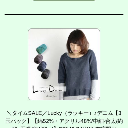
＼タイムSALE／Lucky（ラッキー）♪デニム【3
玉パック】【綿52%・アクリル48%/中細-合太/約