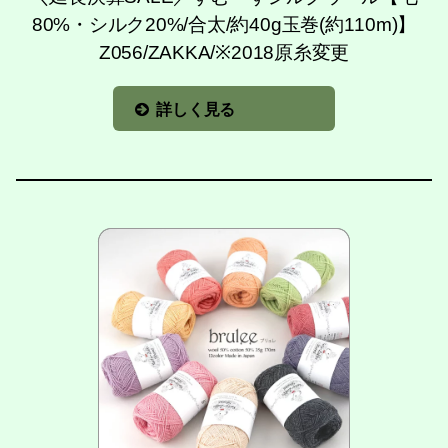
80%・シルク20%/合太/約40g玉巻(約110m)】
Z056/ZAKKA/※2018原糸変更
詳しく見る